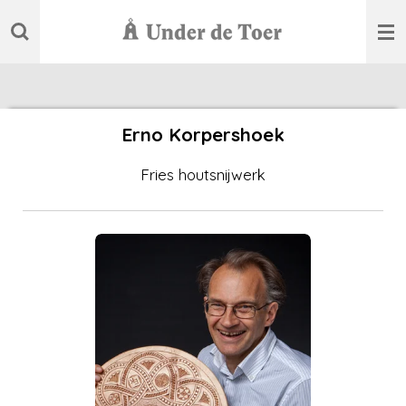
Ga
direct
naar
de
hoofdinhoud
Erno Korpershoek
Fries houtsnijwerk