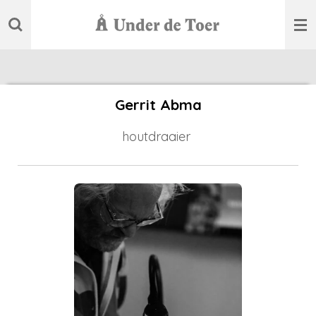
Ga
direct
naar
de
hoofdinhoud
Gerrit Abma
houtdraaier