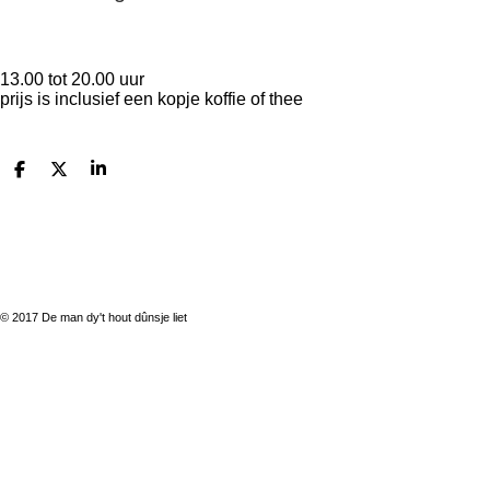
13.00 tot 20.00 uur
prijs is inclusief een kopje koffie of thee
D
D
S
e
e
h
l
e
a
e
l
r
n
e
© 2017 De man dy't hout dûnsje liet